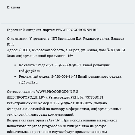
Главная
Городской интернет-портал WWW.PROGORODNN.RU
О компании: Учредитель: ИП Звеняцкая Е.А. Редактор сайта: Бакаева
Ю.Г.
Адрес: 610001, Кировская область, г. Киров, ул. Азина, дом № 80, кв. 31
Знак информационной продукции: 16+
Контакты: Редакция: 8-927-669-90-87 Email редакции:
red@pg52.ru
Рекламный отдел: 8-920-004-61-95 Email рекламного отдела:
st@pg52.ru
Сетевое издание WWW.PROGORODNN.RU
(ВВВ.ПРОГОРОДНН.РУ). Регистрация РКН: №: 7378360181.
Регистрационный номер ЭЛ 77-90994 от 10.03.2026., выдано
Федеральной службой по надзору в сфере связи, информационных
технологий и массовых коммуникаций.
Возрастная категория сайта 16+. При использовании материалов
новостного портала progorodnn.ru гиперссылка на ресурс
обязательна
,
в противном случае будут применены нормы