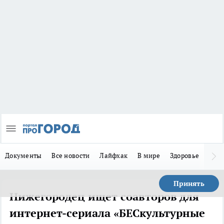
Документы
Все новости
Лайфхак
В мире
Здоровье
Зака
Принять
Нижегородец ищет соавторов для
интернет-сериала «БЕСкультурные