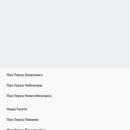
Про Город Дзержинск
Про Город Чебоксары
Про Город Новочебоксарск
Наша Газета
Про Город Иваново
Про Город Йошкар-Ола