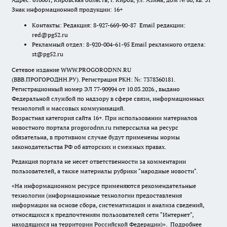
Знак информационной продукции: 16+
Контакты: Редакция: 8-927-669-90-87 Email редакции:
red@pg52.ru
Рекламный отдел: 8-920-004-61-95 Email рекламного отдела:
st@pg52.ru
Сетевое издание WWW.PROGORODNN.RU
(ВВВ.ПРОГОРОДНН.РУ). Регистрация РКН: №: 7378360181.
Регистрационный номер ЭЛ 77-90994 от 10.03.2026., выдано
Федеральной службой по надзору в сфере связи, информационных
технологий и массовых коммуникаций.
Возрастная категория сайта 16+. При использовании материалов
новостного портала progorodnn.ru гиперссылка на ресурс
обязательна
,
в противном случае будут применены нормы
законодательства РФ об авторских и смежных правах.
Редакция портала не несет ответственности за комментарии
пользователей, а также материалы рубрики "народные новости".
«На информационном ресурсе применяются рекомендательные
технологии (информационные технологии предоставления
информации на основе сбора, систематизации и анализа сведений,
относящихся к предпочтениям пользователей сети "Интернет",
находящихся на территории Российской Федерации)».
Подробнее