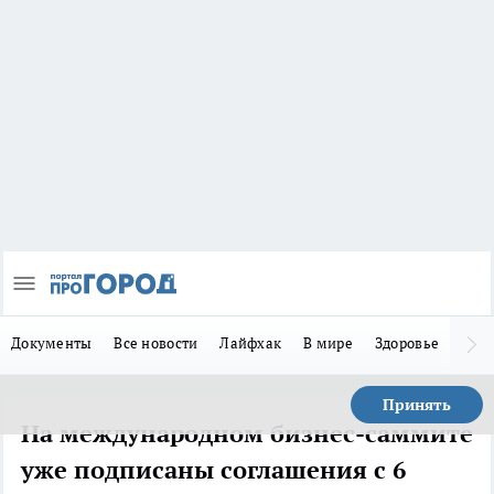
Документы
Все новости
Лайфхак
В мире
Здоровье
Зака
Принять
На международном бизнес-саммите
уже подписаны соглашения с 6