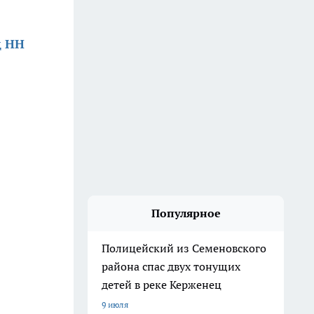
д НН
Популярное
Полицейский из Семеновского
района спас двух тонущих
детей в реке Керженец
9 июля