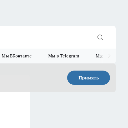
Мы ВКонтакте
Мы в Telegram
Мы в MAX
Принять