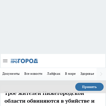
Документы
Все новости
Лайфхак
В мире
Здоровье
Зака
Принять
Трое жителей Нижегородской
области обвиняются в убийстве и