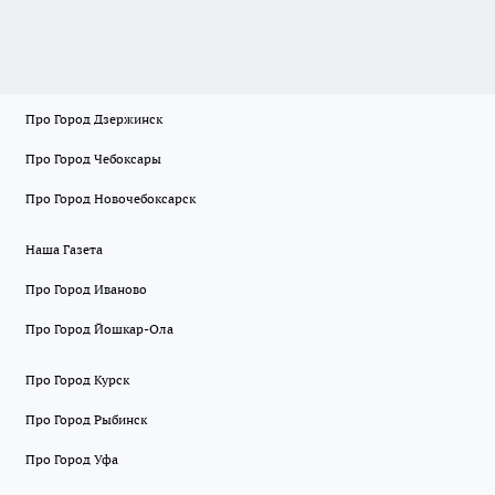
Про Город Дзержинск
Про Город Чебоксары
Про Город Новочебоксарск
Наша Газета
Про Город Иваново
Про Город Йошкар-Ола
Про Город Курск
Про Город Рыбинск
Про Город Уфа