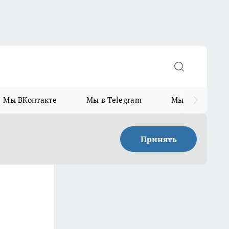
Мы ВКонтакте
Мы в Telegram
Мы в MAX
Принять