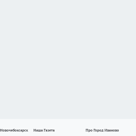
 Новочебоксарск
Наша Газета
Про Город Иваново