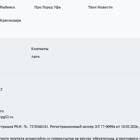
 Рыбинск
Про Город Уфа
Твои Новости
 Краснодара
Контакты
Авто
Г.
.ru
@pg52.ru
я РКН: №: 7378360181. Регистрационный номер ЭЛ 77-90994 от 10.03.2026., 
тного портала progorodnn.ru гиперссылка на ресурс обязательна
,
в противном 