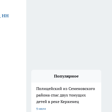
д НН
Популярное
Полицейский из Семеновского
района спас двух тонущих
детей в реке Керженец
9 июля