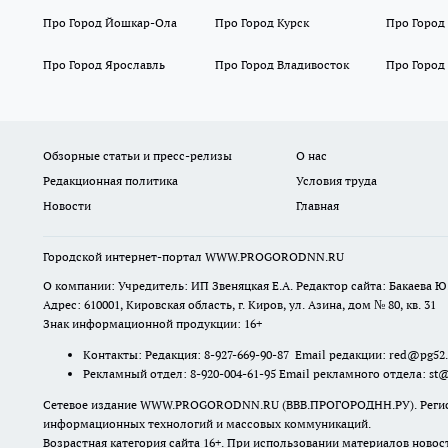
Про Город Йошкар-Ола
Про Город Курск
Про Город
Про Город Ярославль
Про Город Владивосток
Про Город
Обзорные статьи и пресс-релизы
О нас
Редакционная политика
Условия труда
Новости
Главная
Городской интернет-портал WWW.PROGORODNN.RU
О компании: Учредитель: ИП Звеняцкая Е.А. Редактор сайта: Бакаева Ю.
Адрес: 610001, Кировская область, г. Киров, ул. Азина, дом № 80, кв. 31
Знак информационной продукции: 16+
Контакты: Редакция: 8-927-669-90-87 Email редакции: red@pg52
Рекламный отдел: 8-920-004-61-95 Email рекламного отдела: st
Сетевое издание WWW.PROGORODNN.RU (ВВВ.ПРОГОРОДНН.РУ). Регистраци
информационных технологий и массовых коммуникаций.
Возрастная категория сайта 16+. При использовании материалов новос