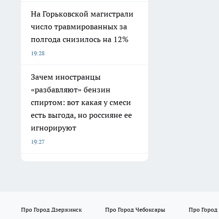
На Горьковской магистрали
число травмированных за
полгода снизилось на 12%
19:28
Зачем иностранцы
«разбавляют» бензин
спиртом: вот какая у смеси
есть выгода, но россияне ее
игнорируют
19:27
Про Город Дзержинск
Про Город Чебоксары
Про Город