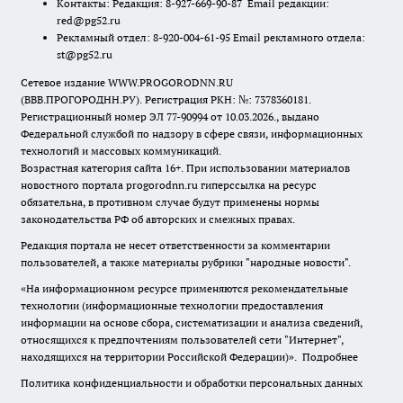
Контакты: Редакция: 8-927-669-90-87 Email редакции:
red@pg52.ru
Рекламный отдел: 8-920-004-61-95 Email рекламного отдела:
st@pg52.ru
Сетевое издание WWW.PROGORODNN.RU
(ВВВ.ПРОГОРОДНН.РУ). Регистрация РКН: №: 7378360181.
Регистрационный номер ЭЛ 77-90994 от 10.03.2026., выдано
Федеральной службой по надзору в сфере связи, информационных
технологий и массовых коммуникаций.
Возрастная категория сайта 16+. При использовании материалов
новостного портала progorodnn.ru гиперссылка на ресурс
обязательна
,
в противном случае будут применены нормы
законодательства РФ об авторских и смежных правах.
Редакция портала не несет ответственности за комментарии
пользователей, а также материалы рубрики "народные новости".
«На информационном ресурсе применяются рекомендательные
технологии (информационные технологии предоставления
информации на основе сбора, систематизации и анализа сведений,
относящихся к предпочтениям пользователей сети "Интернет",
находящихся на территории Российской Федерации)».
Подробнее
Политика конфиденциальности и обработки персональных данных