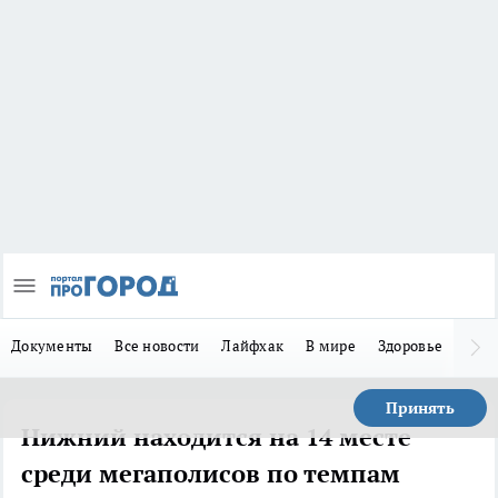
Документы
Все новости
Лайфхак
В мире
Здоровье
Зака
Принять
Нижний находится на 14 месте
среди мегаполисов по темпам