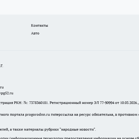
Контакты
Авто
Г.
.ru
@pg52.ru
я РКН: №: 7378360181. Регистрационный номер ЭЛ 77-90994 от 10.03.2026., 
тного портала progorodnn.ru гиперссылка на ресурс обязательна
,
в противном 
елей, а также материалы рубрики "народные новости".
гии (информационные технологии предоставления информации на основе сбор