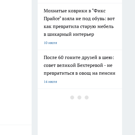
Мохнатые коврики в "Фикс
Прайсе" взяла не под обувь: вот
как превратила старую мебель
в шикарный интерьер
10 июля
После 60 гоните друзей в шею:
совет великой Бехтеревой - не
превратиться в овощ на пенсии
14 июля
Гигант с нежной душой: как
создать белоснежную стену
цветов, от которой
невозможно отвести взгляд
13 июля