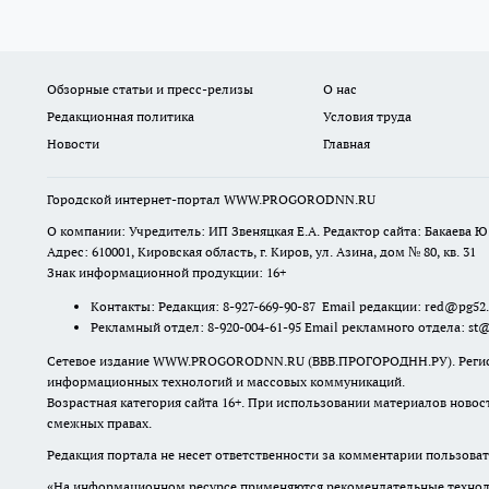
Обзорные статьи и пресс-релизы
О нас
Редакционная политика
Условия труда
Новости
Главная
Городской интернет-портал WWW.PROGORODNN.RU
О компании: Учредитель: ИП Звеняцкая Е.А. Редактор сайта: Бакаева Ю.
Адрес: 610001, Кировская область, г. Киров, ул. Азина, дом № 80, кв. 31
Знак информационной продукции: 16+
Контакты: Редакция: 8-927-669-90-87 Email редакции: red@pg52
Рекламный отдел: 8-920-004-61-95 Email рекламного отдела: st
Сетевое издание WWW.PROGORODNN.RU (ВВВ.ПРОГОРОДНН.РУ). Регистраци
информационных технологий и массовых коммуникаций.
Возрастная категория сайта 16+. При использовании материалов новос
смежных правах.
Редакция портала не несет ответственности за комментарии пользоват
«На информационном ресурсе применяются рекомендательные техноло