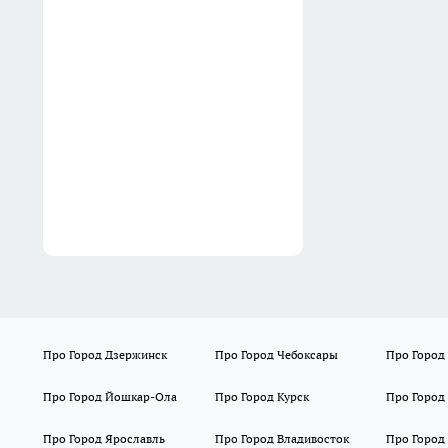
Детские сады в Княгинине и
Сеченове готовятся к
открытию после
комплексного капитального
ремонта
10:51
Про Город Дзержинск
Про Город Чебоксары
Про Город
Про Город Йошкар-Ола
Про Город Курск
Про Город
Про Город Ярославль
Про Город Владивосток
Про Город