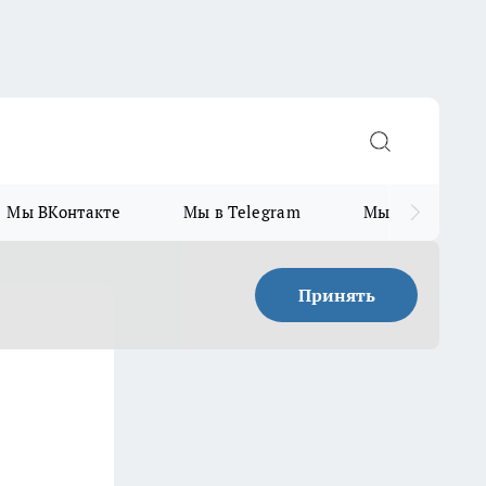
Мы ВКонтакте
Мы в Telegram
Мы в MAX
Принять