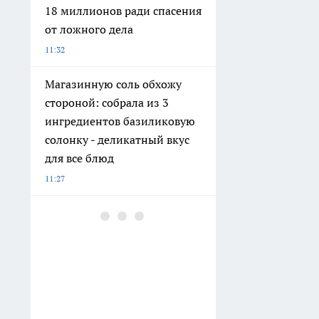
18 миллионов ради спасения
от ложного дела
11:32
Магазинную соль обхожу
стороной: собрала из 3
ингредиентов базиликовую
солонку - деликатный вкус
для все блюд
11:27
Пьяная компания устроила
непристойное секс-шоу
прямо на улице в Нижнем
Новгороде
11:09