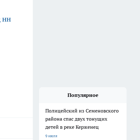
д НН
Популярное
Полицейский из Семеновского
района спас двух тонущих
детей в реке Керженец
9 июля