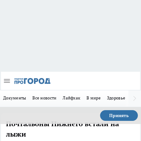
Документы
Все новости
Лайфхак
В мире
Здоровье
Зака
Принять
Почтальоны Нижнего встали на
лыжи