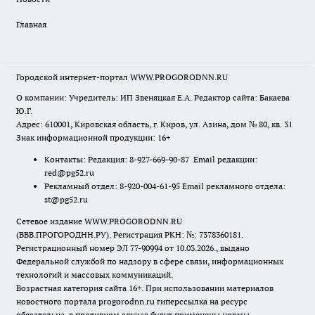
Главная
Городской интернет-портал WWW.PROGORODNN.RU
О компании: Учредитель: ИП Звеняцкая Е.А. Редактор сайта: Бакаева
Ю.Г.
Адрес: 610001, Кировская область, г. Киров, ул. Азина, дом № 80, кв. 31
Знак информационной продукции: 16+
Контакты: Редакция: 8-927-669-90-87 Email редакции:
red@pg52.ru
Рекламный отдел: 8-920-004-61-95 Email рекламного отдела:
st@pg52.ru
Сетевое издание WWW.PROGORODNN.RU
(ВВВ.ПРОГОРОДНН.РУ). Регистрация РКН: №: 7378360181.
Регистрационный номер ЭЛ 77-90994 от 10.03.2026., выдано
Федеральной службой по надзору в сфере связи, информационных
технологий и массовых коммуникаций.
Возрастная категория сайта 16+. При использовании материалов
новостного портала progorodnn.ru гиперссылка на ресурс
обязательна
,
в противном случае будут применены нормы