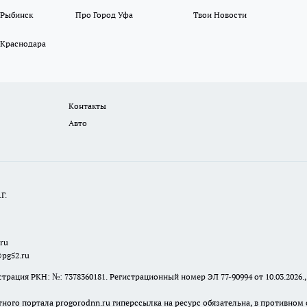
 Рыбинск
Про Город Уфа
Твои Новости
 Краснодара
Контакты
Авто
Г.
.ru
@pg52.ru
я РКН: №: 7378360181. Регистрационный номер ЭЛ 77-90994 от 10.03.2026., 
тного портала progorodnn.ru гиперссылка на ресурс обязательна
,
в противном 