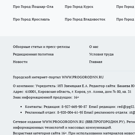
Про Город Йошкар-Ола
Про Город Курск
Про Город
Про Город Ярославль
Про Город Владивосток
Про Город
Обзорные статьи и пресс-релизы
О нас
Редакционная политика
Условия труда
Новости
Главная
Городской интернет-портал WWW.PROGORODNN.RU
О компании: Учредитель: ИП Звеняцкая Е.А. Редактор сайта: Бакаева Ю.
Адрес: 610001, Кировская область, г. Киров, ул. Азина, дом № 80, кв. 31
Знак информационной продукции: 16+
Контакты: Редакция: 8-927-669-90-87 Email редакции: red@pg52
Рекламный отдел: 8-920-004-61-95 Email рекламного отдела: st
Сетевое издание WWW.PROGORODNN.RU (ВВВ.ПРОГОРОДНН.РУ). Регистраци
информационных технологий и массовых коммуникаций.
Возрастная категория сайта 16+. При использовании материалов новос