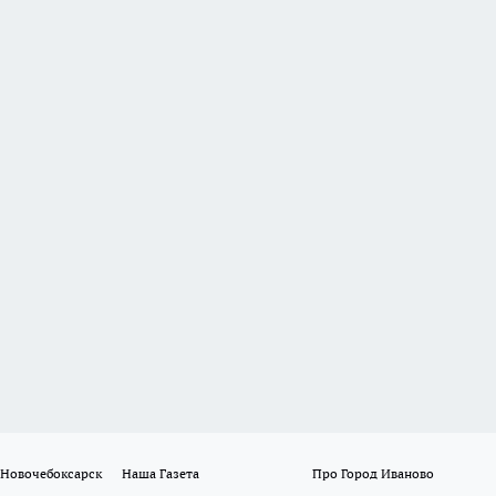
 Новочебоксарск
Наша Газета
Про Город Иваново