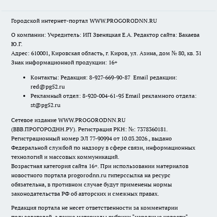
Городской интернет-портал WWW.PROGORODNN.RU
О компании: Учредитель: ИП Звеняцкая Е.А. Редактор сайта: Бакаева
Ю.Г.
Адрес: 610001, Кировская область, г. Киров, ул. Азина, дом № 80, кв. 31
Знак информационной продукции: 16+
Контакты: Редакция: 8-927-669-90-87 Email редакции:
red@pg52.ru
Рекламный отдел: 8-920-004-61-95 Email рекламного отдела:
st@pg52.ru
Сетевое издание WWW.PROGORODNN.RU
(ВВВ.ПРОГОРОДНН.РУ). Регистрация РКН: №: 7378360181.
Регистрационный номер ЭЛ 77-90994 от 10.03.2026., выдано
Федеральной службой по надзору в сфере связи, информационных
технологий и массовых коммуникаций.
Возрастная категория сайта 16+. При использовании материалов
новостного портала progorodnn.ru гиперссылка на ресурс
обязательна
,
в противном случае будут применены нормы
законодательства РФ об авторских и смежных правах.
Редакция портала не несет ответственности за комментарии
пользователей, а также материалы рубрики "народные новости".