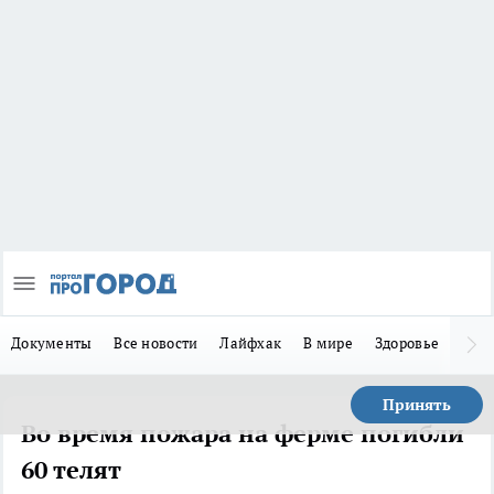
Документы
Все новости
Лайфхак
В мире
Здоровье
Зака
Принять
Во время пожара на ферме погибли
60 телят