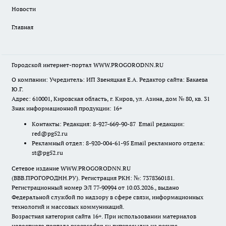
Новости
Главная
Городской интернет-портал WWW.PROGORODNN.RU
О компании: Учредитель: ИП Звеняцкая Е.А. Редактор сайта: Бакаева
Ю.Г.
Адрес: 610001, Кировская область, г. Киров, ул. Азина, дом № 80, кв. 31
Знак информационной продукции: 16+
Контакты: Редакция: 8-927-669-90-87 Email редакции:
red@pg52.ru
Рекламный отдел: 8-920-004-61-95 Email рекламного отдела:
st@pg52.ru
Сетевое издание WWW.PROGORODNN.RU
(ВВВ.ПРОГОРОДНН.РУ). Регистрация РКН: №: 7378360181.
Регистрационный номер ЭЛ 77-90994 от 10.03.2026., выдано
Федеральной службой по надзору в сфере связи, информационных
технологий и массовых коммуникаций.
Возрастная категория сайта 16+. При использовании материалов
новостного портала progorodnn.ru гиперссылка на ресурс