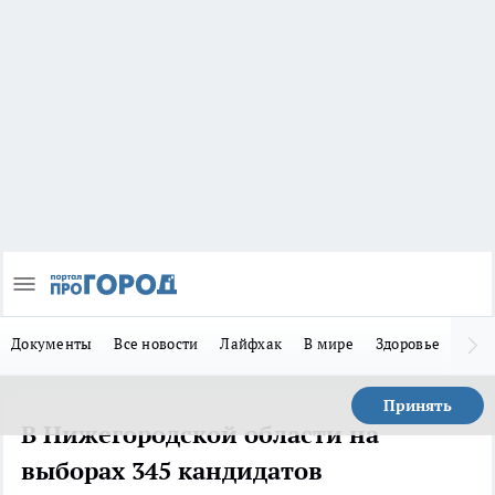
Документы
Все новости
Лайфхак
В мире
Здоровье
Зака
Принять
В Нижегородской области на
выборах 345 кандидатов