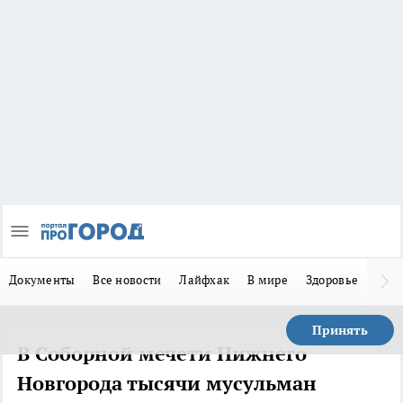
Документы
Все новости
Лайфхак
В мире
Здоровье
Зака
Принять
В Соборной мечети Нижнего
Новгорода тысячи мусульман