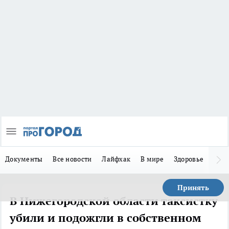
Документы
Все новости
Лайфхак
В мире
Здоровье
Зака
Принять
В Нижегородской области таксистку
убили и подожгли в собственном