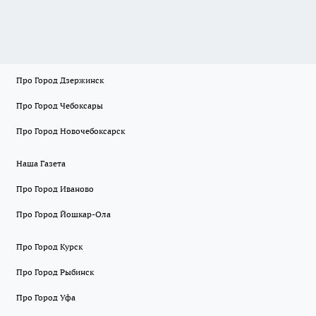
Про Город Дзержинск
Про Город Чебоксары
Про Город Новочебоксарск
Наша Газета
Про Город Иваново
Про Город Йошкар-Ола
Про Город Курск
Про Город Рыбинск
Про Город Уфа