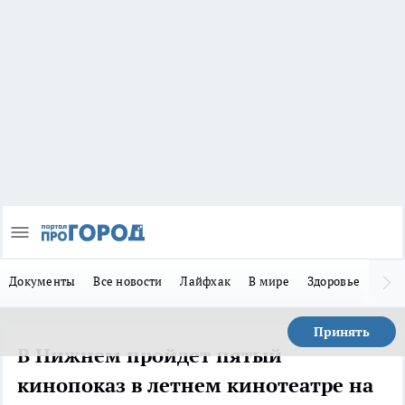
Документы
Все новости
Лайфхак
В мире
Здоровье
Зака
Принять
В Нижнем пройдет пятый
кинопоказ в летнем кинотеатре на