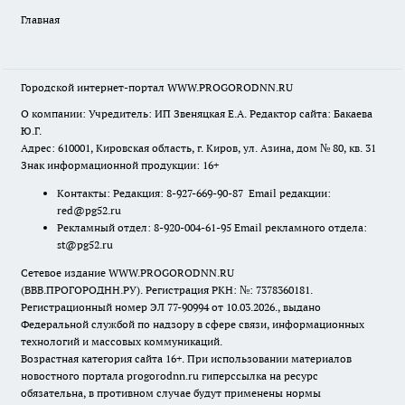
Главная
Городской интернет-портал WWW.PROGORODNN.RU
О компании: Учредитель: ИП Звеняцкая Е.А. Редактор сайта: Бакаева
Ю.Г.
Адрес: 610001, Кировская область, г. Киров, ул. Азина, дом № 80, кв. 31
Знак информационной продукции: 16+
Контакты: Редакция: 8-927-669-90-87 Email редакции:
red@pg52.ru
Рекламный отдел: 8-920-004-61-95 Email рекламного отдела:
st@pg52.ru
Сетевое издание WWW.PROGORODNN.RU
(ВВВ.ПРОГОРОДНН.РУ). Регистрация РКН: №: 7378360181.
Регистрационный номер ЭЛ 77-90994 от 10.03.2026., выдано
Федеральной службой по надзору в сфере связи, информационных
технологий и массовых коммуникаций.
Возрастная категория сайта 16+. При использовании материалов
новостного портала progorodnn.ru гиперссылка на ресурс
обязательна
,
в противном случае будут применены нормы