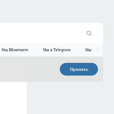
Мы ВКонтакте
Мы в Telegram
Мы в MAX
Принять