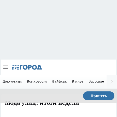
Документы
Все новости
Лайфхак
В мире
Здоровье
Зака
Принять
Мода улиц: итоги недели