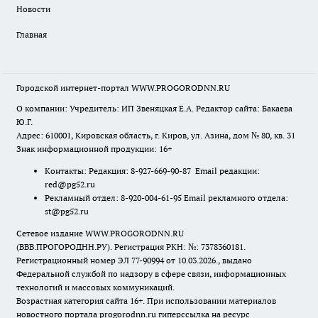
Новости
Главная
Городской интернет-портал WWW.PROGORODNN.RU
О компании: Учредитель: ИП Звеняцкая Е.А. Редактор сайта: Бакаева
Ю.Г.
Адрес: 610001, Кировская область, г. Киров, ул. Азина, дом № 80, кв. 31
Знак информационной продукции: 16+
Контакты: Редакция: 8-927-669-90-87 Email редакции:
red@pg52.ru
Рекламный отдел: 8-920-004-61-95 Email рекламного отдела:
st@pg52.ru
Сетевое издание WWW.PROGORODNN.RU
(ВВВ.ПРОГОРОДНН.РУ). Регистрация РКН: №: 7378360181.
Регистрационный номер ЭЛ 77-90994 от 10.03.2026., выдано
Федеральной службой по надзору в сфере связи, информационных
технологий и массовых коммуникаций.
Возрастная категория сайта 16+. При использовании материалов
новостного портала progorodnn.ru гиперссылка на ресурс