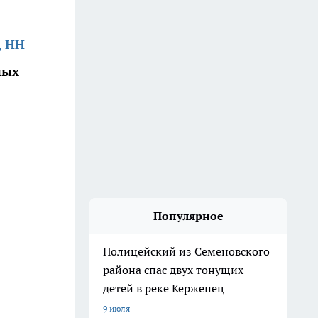
д НН
ных
Популярное
Полицейский из Семеновского
района спас двух тонущих
детей в реке Керженец
9 июля