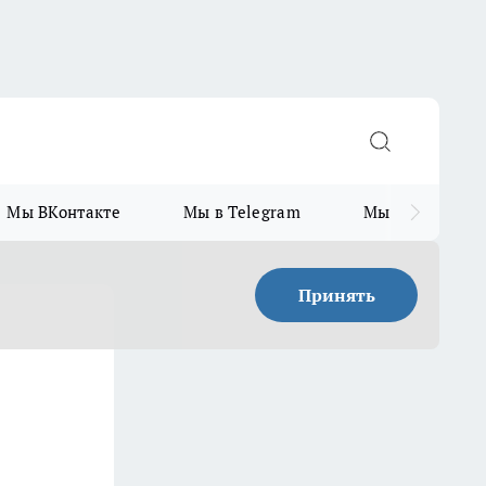
Мы ВКонтакте
Мы в Telegram
Мы в MAX
Принять