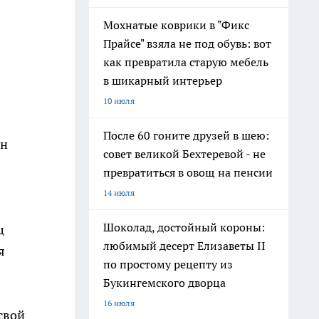
Мохнатые коврики в "Фикс
Прайсе" взяла не под обувь: вот
как превратила старую мебель
в шикарный интерьер
10 июля
После 60 гоните друзей в шею:
он
совет великой Бехтеревой - не
превратиться в овощ на пенсии
14 июля
Шоколад, достойный короны:
ц
любимый десерт Елизаветы II
я
по простому рецепту из
Букингемского дворца
16 июля
свой