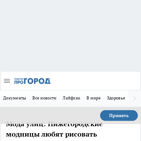
Документы
Все новости
Лайфхак
В мире
Здоровье
Зака
Принять
Мода улиц: Нижегородские
модницы любят рисовать