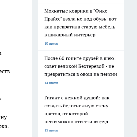
Мохнатые коврики в "Фикс
Прайсе" взяла не под обувь: вот
как превратила старую мебель
в шикарный интерьер
10 июля
и
После 60 гоните друзей в шею:
совет великой Бехтеревой - не
еств
превратиться в овощ на пенсии
14 июля
Гигант с нежной душой: как
у
создать белоснежную стену
цветов, от которой
ину
невозможно отвести взгляд
рка.
13 июля