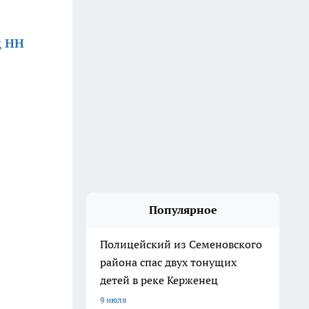
д НН
Популярное
Полицейский из Семеновского
района спас двух тонущих
детей в реке Керженец
9 июля