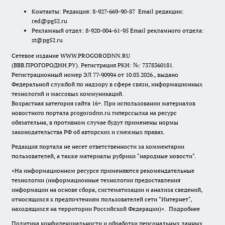
Контакты: Редакция: 8-927-669-90-87 Email редакции:
red@pg52.ru
Рекламный отдел: 8-920-004-61-95 Email рекламного отдела:
st@pg52.ru
Сетевое издание WWW.PROGORODNN.RU
(ВВВ.ПРОГОРОДНН.РУ). Регистрация РКН: №: 7378360181.
Регистрационный номер ЭЛ 77-90994 от 10.03.2026., выдано
Федеральной службой по надзору в сфере связи, информационных
технологий и массовых коммуникаций.
Возрастная категория сайта 16+. При использовании материалов
новостного портала progorodnn.ru гиперссылка на ресурс
обязательна
,
в противном случае будут применены нормы
законодательства РФ об авторских и смежных правах.
Редакция портала не несет ответственности за комментарии
пользователей, а также материалы рубрики "народные новости".
«На информационном ресурсе применяются рекомендательные
технологии (информационные технологии предоставления
информации на основе сбора, систематизации и анализа сведений,
относящихся к предпочтениям пользователей сети "Интернет",
находящихся на территории Российской Федерации)».
Подробнее
Политика конфиденциальности и обработки персональных данных