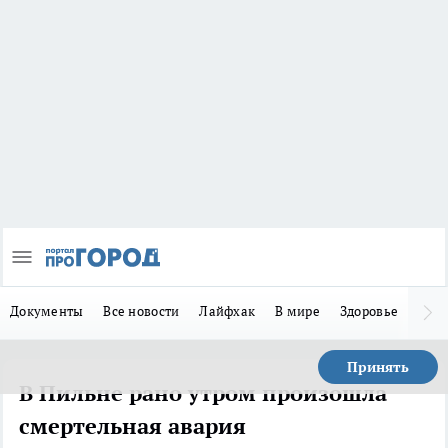
Документы
Все новости
Лайфхак
В мире
Здоровье
Зака
Принять
В Пильне рано утром произошла
смертельная авария