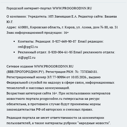
Городской интернет-портал WWW.PROGORODNN.RU
О компании: Учредитель: ИП Звеняцкая Е.А. Редактор сайта: Бакаева
Ю.Г.
Адрес: 610001, Кировская область, г. Киров, ул. Азина, дом № 80, кв. 31
Знак информационной продукции: 16+
Контакты: Редакция: 8-927-669-90-87 Email редакции:
red@pg52.ru
Рекламный отдел: 8-920-004-61-95 Email рекламного отдела:
st@pg52.ru
Сетевое издание WWW.PROGORODNN.RU
(ВВВ.ПРОГОРОДНН.РУ). Регистрация РКН: №: 7378360181.
Регистрационный номер ЭЛ 77-90994 от 10.03.2026., выдано
Федеральной службой по надзору в сфере связи, информационных
технологий и массовых коммуникаций.
Возрастная категория сайта 16+. При использовании материалов
новостного портала progorodnn.ru гиперссылка на ресурс
обязательна
,
в противном случае будут применены нормы
законодательства РФ об авторских и смежных правах.
Редакция портала не несет ответственности за комментарии
пользователей, а также материалы рубрики "народные новости".