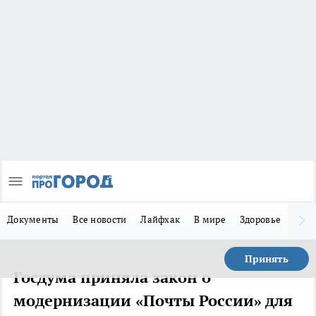
Документы
Все новости
Лайфхак
В мире
Здоровье
Зака
Принять
Госдума приняла закон о
модернизации «Почты России» для