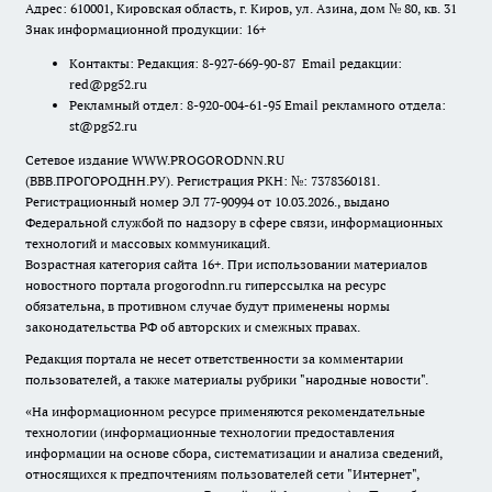
Адрес: 610001, Кировская область, г. Киров, ул. Азина, дом № 80, кв. 31
Знак информационной продукции: 16+
Контакты: Редакция: 8-927-669-90-87 Email редакции:
red@pg52.ru
Рекламный отдел: 8-920-004-61-95 Email рекламного отдела:
st@pg52.ru
Сетевое издание WWW.PROGORODNN.RU
(ВВВ.ПРОГОРОДНН.РУ). Регистрация РКН: №: 7378360181.
Регистрационный номер ЭЛ 77-90994 от 10.03.2026., выдано
Федеральной службой по надзору в сфере связи, информационных
технологий и массовых коммуникаций.
Возрастная категория сайта 16+. При использовании материалов
новостного портала progorodnn.ru гиперссылка на ресурс
обязательна
,
в противном случае будут применены нормы
законодательства РФ об авторских и смежных правах.
Редакция портала не несет ответственности за комментарии
пользователей, а также материалы рубрики "народные новости".
«На информационном ресурсе применяются рекомендательные
технологии (информационные технологии предоставления
информации на основе сбора, систематизации и анализа сведений,
относящихся к предпочтениям пользователей сети "Интернет",