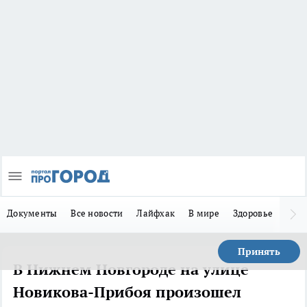
Документы
Все новости
Лайфхак
В мире
Здоровье
Зака
Принять
В Нижнем Новгороде на улице
Новикова-Прибоя произошел