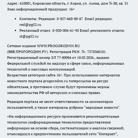
Адрес: 610001, Кировская область, г. Киров, ул. Азина, дом № 80, кв. 31
Знак информационной продукции: 16+
Контакты: Редакция: 8-927-669-90-87 Email редакции:
red@pg52.ru
Рекламный отдел: 8-920-004-61-95 Email рекламного отдела:
st@pg52.ru
Сетевое издание WWW.PROGORODNN.RU
(ВВВ.ПРОГОРОДНН.РУ). Регистрация РКН: №: 7378360181.
Регистрационный номер ЭЛ 77-90994 от 10.03.2026., выдано
Федеральной службой по надзору в сфере связи, информационных
технологий и массовых коммуникаций.
Возрастная категория сайта 16+. При использовании материалов
новостного портала progorodnn.ru гиперссылка на ресурс
обязательна
,
в противном случае будут применены нормы
законодательства РФ об авторских и смежных правах.
Редакция портала не несет ответственности за комментарии
пользователей, а также материалы рубрики "народные новости".
«На информационном ресурсе применяются рекомендательные
технологии (информационные технологии предоставления
информации на основе сбора, систематизации и анализа сведений,
относящихся к предпочтениям пользователей сети "Интернет",