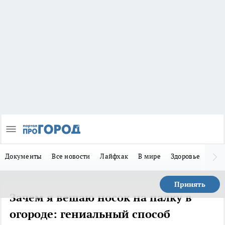
Документы
Все новости
Лайфхак
В мире
Здоровье
Зака
Принять
Зачем я вешаю носок на палку в
огороде: гениальный способ