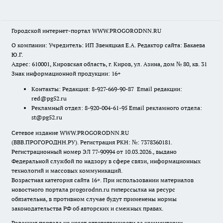
Городской интернет-портал WWW.PROGORODNN.RU
О компании: Учредитель: ИП Звеняцкая Е.А. Редактор сайта: Бакаева
Ю.Г.
Адрес: 610001, Кировская область, г. Киров, ул. Азина, дом № 80, кв. 31
Знак информационной продукции: 16+
Контакты: Редакция: 8-927-669-90-87 Email редакции:
red@pg52.ru
Рекламный отдел: 8-920-004-61-95 Email рекламного отдела:
st@pg52.ru
Сетевое издание WWW.PROGORODNN.RU
(ВВВ.ПРОГОРОДНН.РУ). Регистрация РКН: №: 7378360181.
Регистрационный номер ЭЛ 77-90994 от 10.03.2026., выдано
Федеральной службой по надзору в сфере связи, информационных
технологий и массовых коммуникаций.
Возрастная категория сайта 16+. При использовании материалов
новостного портала progorodnn.ru гиперссылка на ресурс
обязательна
,
в противном случае будут применены нормы
законодательства РФ об авторских и смежных правах.
Редакция портала не несет ответственности за комментарии