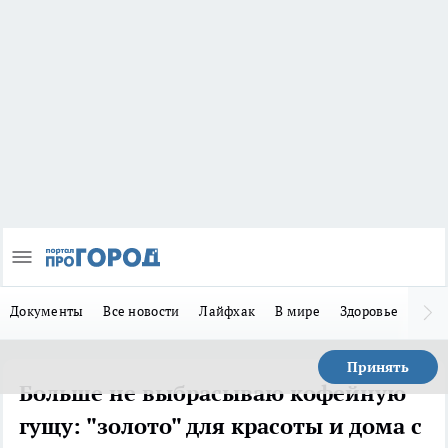
Документы
Все новости
Лайфхак
В мире
Здоровье
Зака
Принять
Больше не выбрасываю кофейную
гущу: "золото" для красоты и дома с