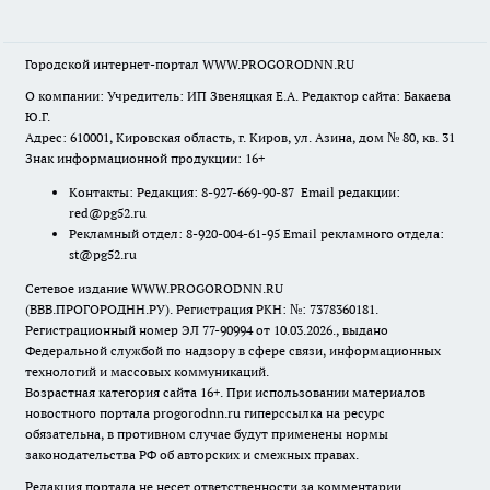
Городской интернет-портал WWW.PROGORODNN.RU
О компании: Учредитель: ИП Звеняцкая Е.А. Редактор сайта: Бакаева
Ю.Г.
Адрес: 610001, Кировская область, г. Киров, ул. Азина, дом № 80, кв. 31
Знак информационной продукции: 16+
Контакты: Редакция: 8-927-669-90-87 Email редакции:
red@pg52.ru
Рекламный отдел: 8-920-004-61-95 Email рекламного отдела:
st@pg52.ru
Сетевое издание WWW.PROGORODNN.RU
(ВВВ.ПРОГОРОДНН.РУ). Регистрация РКН: №: 7378360181.
Регистрационный номер ЭЛ 77-90994 от 10.03.2026., выдано
Федеральной службой по надзору в сфере связи, информационных
технологий и массовых коммуникаций.
Возрастная категория сайта 16+. При использовании материалов
новостного портала progorodnn.ru гиперссылка на ресурс
обязательна
,
в противном случае будут применены нормы
законодательства РФ об авторских и смежных правах.
Редакция портала не несет ответственности за комментарии