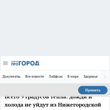
Документы
Все новости
Лайфхак
В мире
Здоровье
Зака
Принять
Всего 9 градусов тепла: дожди и
холода не уйдут из Нижегородской