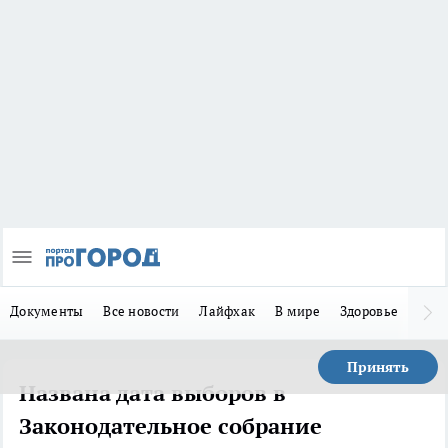
Документы
Все новости
Лайфхак
В мире
Здоровье
Зака
Принять
Названа дата выборов в
Законодательное собрание