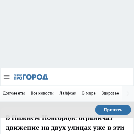
Документы
Все новости
Лайфхак
В мире
Здоровье
Зака
Принять
В Нижнем Новгороде ограничат
движение на двух улицах уже в эти