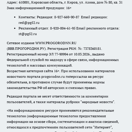
Адрес: 610001, Кировская область, г. Киров, ул. Азина, дом № 80, кв. 31
Знак информационной продукции: 16+
Контакты: Редакция: 8-927-669-90-87 Email редакции:
red@pg52.ru
Рекламный отдел: 8-920-004-61-95 Email рекламного отдела:
st@pg52.ru
Сетевое издание WWW.PROGORODNN.RU
(ВВВ.ПРОГОРОДНН.РУ). Регистрация РКН: №: 7378360181.
Регистрационный номер ЭЛ 77-90994 от 10.03.2026., выдано
Федеральной службой по надзору в сфере связи, информационных
технологий и массовых коммуникаций.
Возрастная категория сайта 16+. При использовании материалов
новостного портала progorodnn.ru гиперссылка на ресурс
обязательна
,
в противном случае будут применены нормы
законодательства РФ об авторских и смежных правах.
Редакция портала не несет ответственности за комментарии
пользователей, а также материалы рубрики "народные новости".
«На информационном ресурсе применяются рекомендательные
технологии (информационные технологии предоставления
информации на основе сбора, систематизации и анализа сведений,
относящихся к предпочтениям пользователей сети "Интернет",