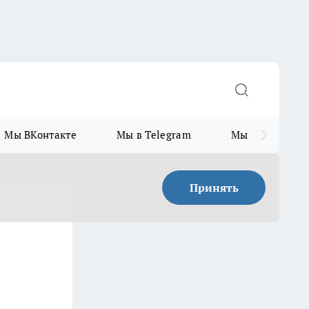
Мы ВКонтакте
Мы в Telegram
Мы в MAX
Принять