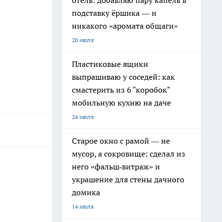
отель: добавляю пару капель в
подставку ёршика — и
никакого «аромата общаги»
20 июля
Пластиковые ящики
выпрашиваю у соседей: как
смастерить из 6 "коробок"
мобильную кухню на даче
24 июля
Старое окно с рамой — не
мусор, а сокровище: сделал из
него «фальш‑витраж» и
украшение для стены дачного
домика
14 июля