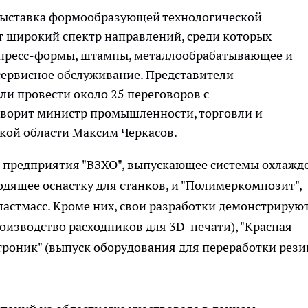
выставка формообразующей технологической
т широкий спектр направлений, среди которых
 пресс-формы, штампы, металлообрабатывающее и
сервисное обслуживание. Представители
и провести около 25 переговоров с
оворит министр промышленности, торговли и
кой области Максим Черкасов.
сь предприятия "ВЗХО", выпускающее системы охлажд
одящее оснастку для станков, и "Полимеркомпозит",
астмасс. Кроме них, свои разработки демонстрирую
оизводство расходников для 3D-печати), "Красная
троник" (выпуск оборудования для переработки рез