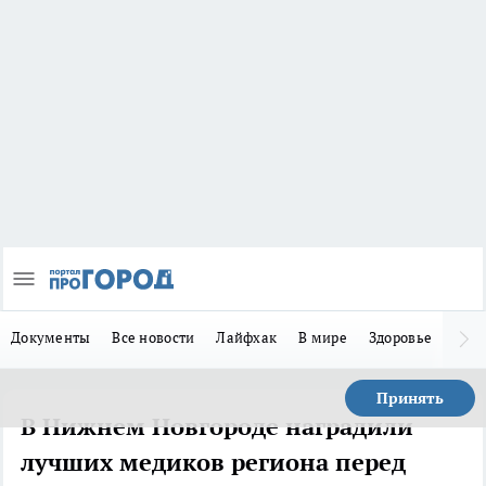
Документы
Все новости
Лайфхак
В мире
Здоровье
Зака
Принять
В Нижнем Новгороде наградили
лучших медиков региона перед