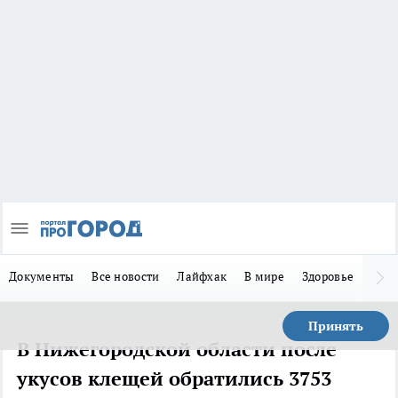
Документы
Все новости
Лайфхак
В мире
Здоровье
Зака
Принять
В Нижегородской области после
укусов клещей обратились 3753