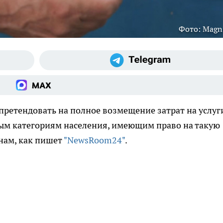
Фото: Magni
ретендовать на полное возмещение затрат на услуг
ным категориям населения, имеющим право на такую
нам, как пишет
"NewsRoom24"
.