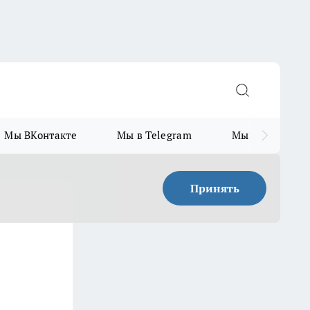
Мы ВКонтакте
Мы в Telegram
Мы в MAX
Принять