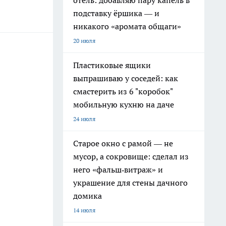
отель: добавляю пару капель в
подставку ёршика — и
никакого «аромата общаги»
20 июля
Пластиковые ящики
выпрашиваю у соседей: как
смастерить из 6 "коробок"
мобильную кухню на даче
24 июля
Старое окно с рамой — не
мусор, а сокровище: сделал из
него «фальш‑витраж» и
украшение для стены дачного
домика
14 июля