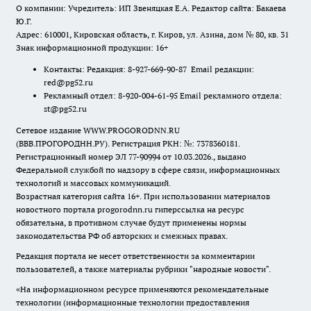
О компании: Учредитель: ИП Звеняцкая Е.А. Редактор сайта: Бакаева
Ю.Г.
Адрес: 610001, Кировская область, г. Киров, ул. Азина, дом № 80, кв. 31
Знак информационной продукции: 16+
Контакты: Редакция: 8-927-669-90-87 Email редакции:
red@pg52.ru
Рекламный отдел: 8-920-004-61-95 Email рекламного отдела:
st@pg52.ru
Сетевое издание WWW.PROGORODNN.RU
(ВВВ.ПРОГОРОДНН.РУ). Регистрация РКН: №: 7378360181.
Регистрационный номер ЭЛ 77-90994 от 10.03.2026., выдано
Федеральной службой по надзору в сфере связи, информационных
технологий и массовых коммуникаций.
Возрастная категория сайта 16+. При использовании материалов
новостного портала progorodnn.ru гиперссылка на ресурс
обязательна
,
в противном случае будут применены нормы
законодательства РФ об авторских и смежных правах.
Редакция портала не несет ответственности за комментарии
пользователей, а также материалы рубрики "народные новости".
«На информационном ресурсе применяются рекомендательные
технологии (информационные технологии предоставления