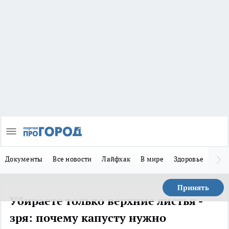
Документы
Все новости
Лайфхак
В мире
Здоровье
Зака
Принять
Убираете только верхние листья -
зря: почему капусту нужно