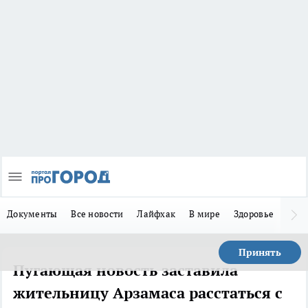
Документы
Все новости
Лайфхак
В мире
Здоровье
Зака
Принять
Пугающая новость заставила
жительницу Арзамаса расстаться с