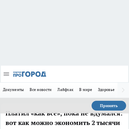
Документы
Все новости
Лайфхак
В мире
Здоровье
Зака
Принять
Платил «как все», пока не вдумался:
вот как можно экономить 2 тысячи