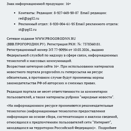
Знак информационной продукции: 16+
Контакты: Редакция: 8-927-669-90-87 Email редакции:
red@pg52.ru
Рекламный отдел: 8-920-004-61-95 Email рекламного отдела:
st@pg52.ru
Сетевое издание WWW.PROGORODNN.RU
(ВВВ.ПРОГОРОДНН.РУ). Регистрация РКН: №: 7378360181.
Регистрационный номер ЭЛ 77-90994 от 10.03.2026., выдано
Федеральной службой по надзору в сфере связи, информационных
технологий и массовых коммуникаций.
Возрастная категория сайта 16+. При использовании материалов
новостного портала progorodnn.ru гиперссылка на ресурс
обязательна
,
в противном случае будут применены нормы
законодательства РФ об авторских и смежных правах.
Редакция портала не несет ответственности за комментарии
пользователей, а также материалы рубрики "народные новости".
«На информационном ресурсе применяются рекомендательные
технологии (информационные технологии предоставления
информации на основе сбора, систематизации и анализа сведений,
относящихся к предпочтениям пользователей сети "Интернет",
находящихся на территории Российской Федерации)».
Подробнее