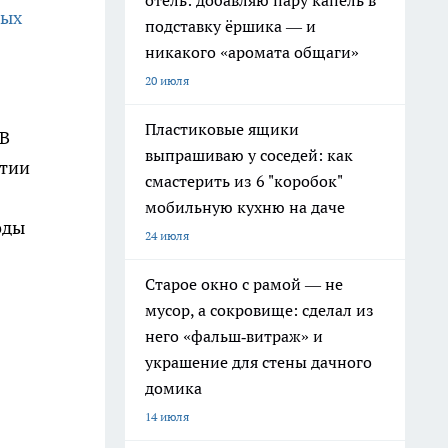
отель: добавляю пару капель в
ных
подставку ёршика — и
никакого «аромата общаги»
20 июля
Пластиковые ящики
 В
выпрашиваю у соседей: как
итии
смастерить из 6 "коробок"
мобильную кухню на даче
оды
24 июля
Старое окно с рамой — не
мусор, а сокровище: сделал из
него «фальш‑витраж» и
украшение для стены дачного
домика
14 июля