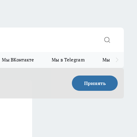
Мы ВКонтакте
Мы в Telegram
Мы в MAX
Принять