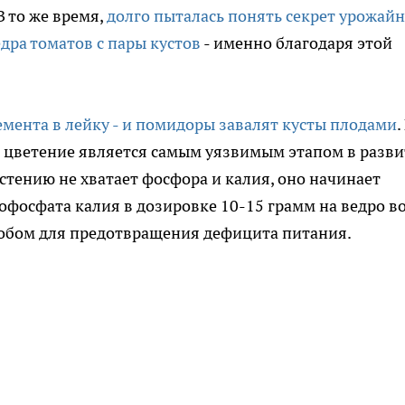
 то же время,
долго пыталась понять секрет урожай
едра томатов с пары кустов
- именно благодаря этой
лемента в лейку - и помидоры завалят кусты плодами
.
о цветение является самым уязвимым этапом в разв
астению не хватает фосфора и калия, оно начинает
офосфата калия в дозировке 10-15 грамм на ведро в
обом для предотвращения дефицита питания.