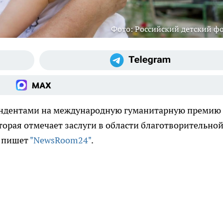
Фото: Российский детский ф
тендентами на международную гуманитарную премию
торая отмечает заслуги в области благотворительно
к пишет
"NewsRoom24"
.