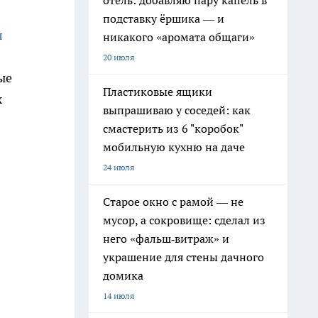
отель: добавляю пару капель в
подставку ёршика — и
л
никакого «аромата общаги»
20 июля
ые
Пластиковые ящики
х
выпрашиваю у соседей: как
смастерить из 6 "коробок"
мобильную кухню на даче
24 июля
Старое окно с рамой — не
мусор, а сокровище: сделал из
него «фальш‑витраж» и
украшение для стены дачного
домика
14 июля