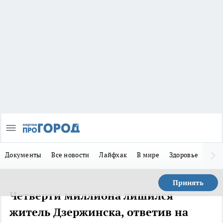
Документы
Все новости
Лайфхак
В мире
Здоровье
Зака
Принять
Четверти миллиона лишился
житель Дзержинска, ответив на