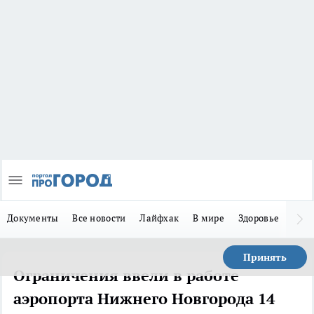
Документы
Все новости
Лайфхак
В мире
Здоровье
Зака
Принять
Ограничения ввели в работе
аэропорта Нижнего Новгорода 14