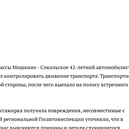
рассы Мошкино - Сокольское 42-летний автомобилист
тал контролировать движение транспорта. Транспортн
ой стороны, после чего выехало на полосу встречного
ассажирка получила повреждения, несовместимые с
 В региональной Госавтоинспекции уточнили, что в
йчас выясняются причины и детали случившегося.