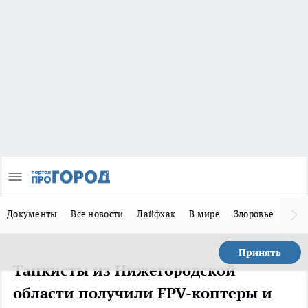
Документы
Все новости
Лайфхак
В мире
Здоровье
Зака
Принять
Танкисты из Нижегородской
области получили FPV-коптеры и