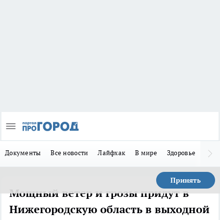
Документы
Все новости
Лайфхак
В мире
Здоровье
Зака
Принять
Мощный ветер и грозы придут в
Нижегородскую область в выходной