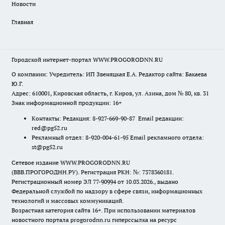
Новости
Главная
Городской интернет-портал WWW.PROGORODNN.RU
О компании: Учредитель: ИП Звеняцкая Е.А. Редактор сайта: Бакаева
Ю.Г.
Адрес: 610001, Кировская область, г. Киров, ул. Азина, дом № 80, кв. 31
Знак информационной продукции: 16+
Контакты: Редакция: 8-927-669-90-87 Email редакции:
red@pg52.ru
Рекламный отдел: 8-920-004-61-95 Email рекламного отдела:
st@pg52.ru
Сетевое издание WWW.PROGORODNN.RU
(ВВВ.ПРОГОРОДНН.РУ). Регистрация РКН: №: 7378360181.
Регистрационный номер ЭЛ 77-90994 от 10.03.2026., выдано
Федеральной службой по надзору в сфере связи, информационных
технологий и массовых коммуникаций.
Возрастная категория сайта 16+. При использовании материалов
новостного портала progorodnn.ru гиперссылка на ресурс