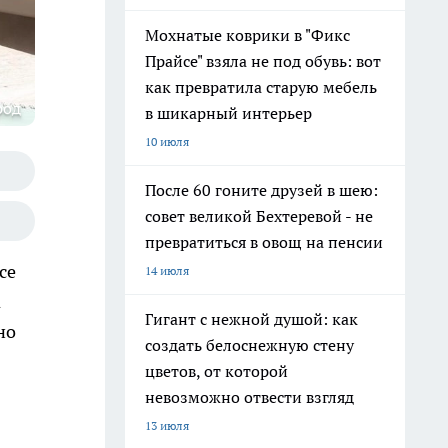
Мохнатые коврики в "Фикс
Прайсе" взяла не под обувь: вот
как превратила старую мебель
род
в шикарный интерьер
10 июля
После 60 гоните друзей в шею:
совет великой Бехтеревой - не
превратиться в овощ на пенсии
се
14 июля
а
Гигант с нежной душой: как
но
создать белоснежную стену
цветов, от которой
невозможно отвести взгляд
13 июля