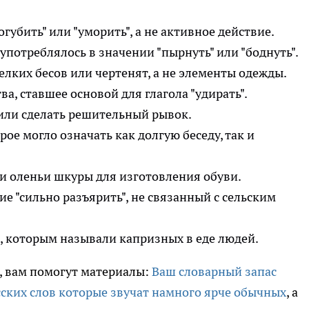
огубить" или "уморить", а не активное действие.
 употреблялось в значении "пырнуть" или "боднуть".
елких бесов или чертенят, а не элементы одежды.
ва, ставшее основой для глагола "удирать".
 или сделать решительный рывок.
рое могло означать как долгую беседу, так и
и оленьи шкуры для изготовления обуви.
е "сильно разъярить", не связанный с сельским
о, которым называли капризных в еде людей.
я, вам помогут материалы:
Ваш словарный запас
сских слов которые звучат намного ярче обычных
, а