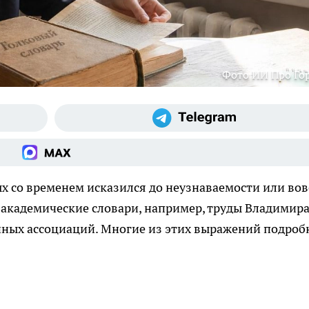
Фото ИИ Про Го
ых со временем исказился до неузнаваемости или вов
 академические словари, например, труды Владимир
енных ассоциаций. Многие из этих выражений подроб