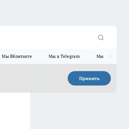
Мы ВКонтакте
Мы в Telegram
Мы в MAX
Принять