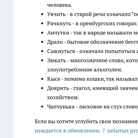
человека.
Уячить - в старой речи означало "п
Рачкнуть - в оренбургских говорах
Анчутки - так в народе называли м
Драло - бытовое обозначение бегст
Сыкнуться - означало попытаться
Зюкать - многозначное слово, кото
злоупотребление алкоголем.
Кыса - помимо кошки, так называл
Доярить - глагол, имеющий значени
хозяйством.
Чапчунька - ласковое на слух слов
Если вы хотите углубить свои познани
нуждается в обновлении: 7 забытых ру