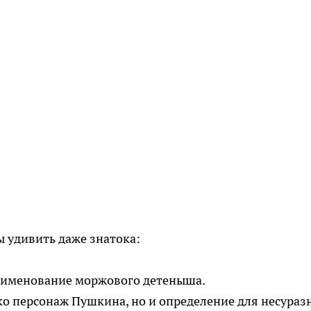
ы удивить даже знатока:
 наименование моржового детеныша.
ько персонаж Пушкина, но и определение для несураз