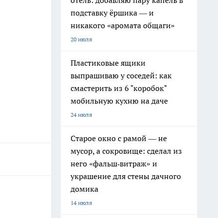
отель: добавляю пару капель в
подставку ёршика — и
никакого «аромата общаги»
20 июля
Пластиковые ящики
выпрашиваю у соседей: как
смастерить из 6 "коробок"
мобильную кухню на даче
24 июля
Старое окно с рамой — не
мусор, а сокровище: сделал из
него «фальш‑витраж» и
украшение для стены дачного
домика
14 июля