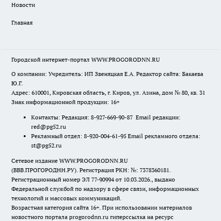
Новости
Главная
Городской интернет-портал WWW.PROGORODNN.RU
О компании: Учредитель: ИП Звеняцкая Е.А. Редактор сайта: Бакаева
Ю.Г.
Адрес: 610001, Кировская область, г. Киров, ул. Азина, дом № 80, кв. 31
Знак информационной продукции: 16+
Контакты: Редакция: 8-927-669-90-87 Email редакции:
red@pg52.ru
Рекламный отдел: 8-920-004-61-95 Email рекламного отдела:
st@pg52.ru
Сетевое издание WWW.PROGORODNN.RU
(ВВВ.ПРОГОРОДНН.РУ). Регистрация РКН: №: 7378360181.
Регистрационный номер ЭЛ 77-90994 от 10.03.2026., выдано
Федеральной службой по надзору в сфере связи, информационных
технологий и массовых коммуникаций.
Возрастная категория сайта 16+. При использовании материалов
новостного портала progorodnn.ru гиперссылка на ресурс