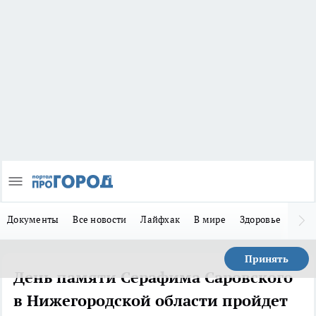
Документы
Все новости
Лайфхак
В мире
Здоровье
Зака
Принять
День памяти Серафима Саровского
в Нижегородской области пройдет