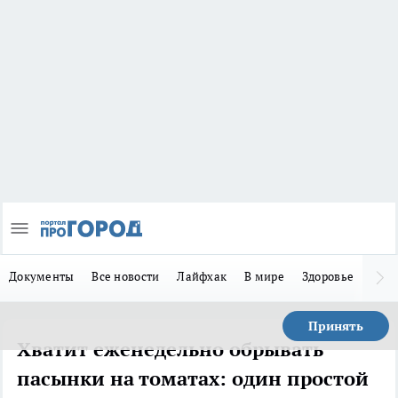
Документы
Все новости
Лайфхак
В мире
Здоровье
Зака
Принять
Хватит еженедельно обрывать
пасынки на томатах: один простой