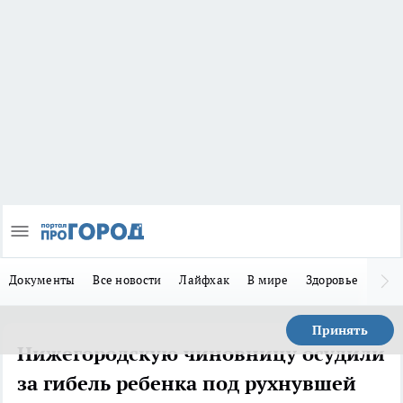
Документы
Все новости
Лайфхак
В мире
Здоровье
Зака
Принять
Нижегородскую чиновницу осудили
за гибель ребенка под рухнувшей