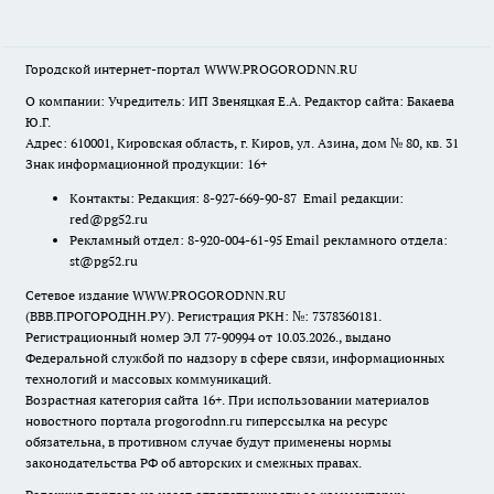
Городской интернет-портал WWW.PROGORODNN.RU
О компании: Учредитель: ИП Звеняцкая Е.А. Редактор сайта: Бакаева
Ю.Г.
Адрес: 610001, Кировская область, г. Киров, ул. Азина, дом № 80, кв. 31
Знак информационной продукции: 16+
Контакты: Редакция: 8-927-669-90-87 Email редакции:
red@pg52.ru
Рекламный отдел: 8-920-004-61-95 Email рекламного отдела:
st@pg52.ru
Сетевое издание WWW.PROGORODNN.RU
(ВВВ.ПРОГОРОДНН.РУ). Регистрация РКН: №: 7378360181.
Регистрационный номер ЭЛ 77-90994 от 10.03.2026., выдано
Федеральной службой по надзору в сфере связи, информационных
технологий и массовых коммуникаций.
Возрастная категория сайта 16+. При использовании материалов
новостного портала progorodnn.ru гиперссылка на ресурс
обязательна
,
в противном случае будут применены нормы
законодательства РФ об авторских и смежных правах.