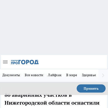
Документы
Все новости
Лайфхак
В мире
Здоровье
Зака
Принять
86 аварийных участков в
Нижегородской области оснастили