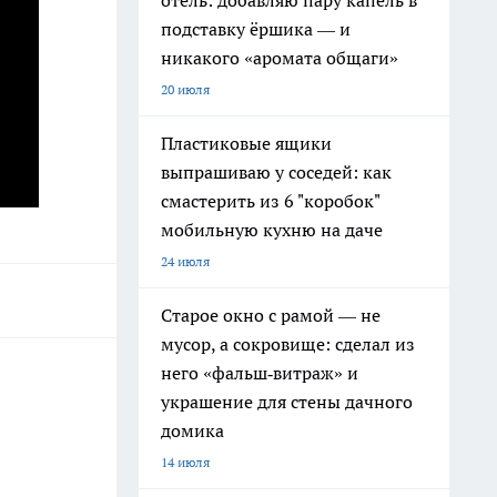
отель: добавляю пару капель в
подставку ёршика — и
никакого «аромата общаги»
20 июля
Пластиковые ящики
выпрашиваю у соседей: как
смастерить из 6 "коробок"
мобильную кухню на даче
24 июля
Старое окно с рамой — не
мусор, а сокровище: сделал из
него «фальш‑витраж» и
украшение для стены дачного
домика
14 июля