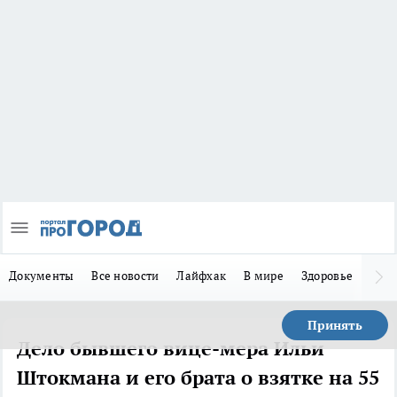
Документы
Все новости
Лайфхак
В мире
Здоровье
Зака
Принять
Дело бывшего вице-мера Ильи
Штокмана и его брата о взятке на 55