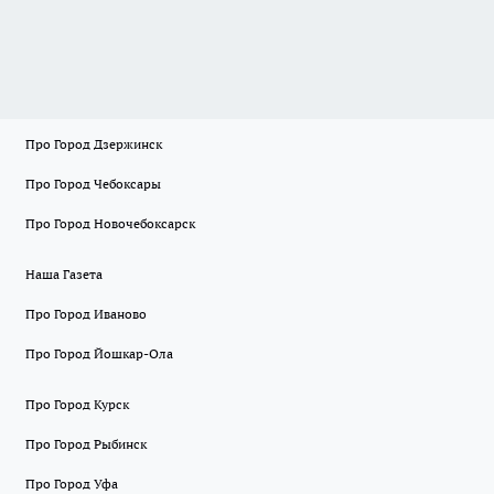
Про Город Дзержинск
Про Город Чебоксары
Про Город Новочебоксарск
Наша Газета
Про Город Иваново
Про Город Йошкар-Ола
Про Город Курск
Про Город Рыбинск
Про Город Уфа