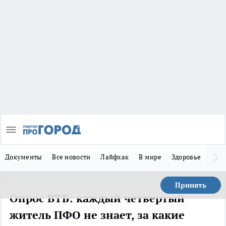
Документы
Все новости
Лайфхак
В мире
Здоровье
Зака
Принять
Опрос ВТБ: каждый четвертый
житель ПФО не знает, за какие