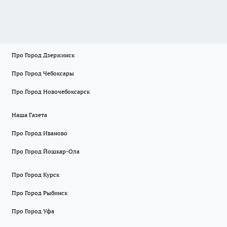
Про Город Дзержинск
Про Город Чебоксары
Про Город Новочебоксарск
Наша Газета
Про Город Иваново
Про Город Йошкар-Ола
Про Город Курск
Про Город Рыбинск
Про Город Уфа