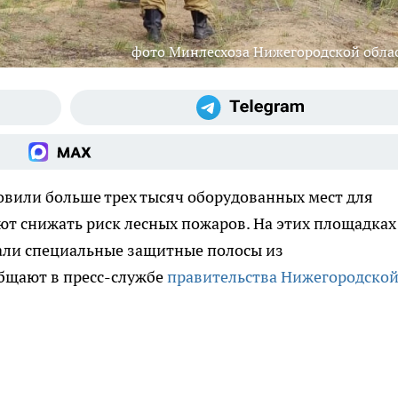
фото Минлесхоза Нижегородской обла
овили больше трех тысяч оборудованных мест для
т снижать риск лесных пожаров. На этих площадках
али специальные защитные полосы из
бщают в пресс-службе
правительства Нижегородско