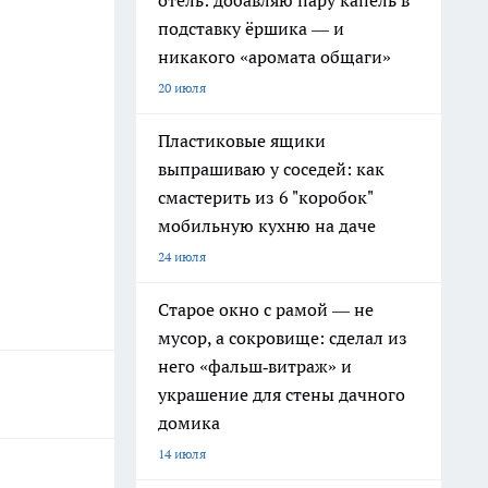
отель: добавляю пару капель в
подставку ёршика — и
никакого «аромата общаги»
20 июля
Пластиковые ящики
выпрашиваю у соседей: как
смастерить из 6 "коробок"
мобильную кухню на даче
24 июля
Старое окно с рамой — не
мусор, а сокровище: сделал из
него «фальш‑витраж» и
украшение для стены дачного
домика
14 июля